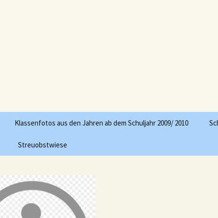
engsen
Klassenfotos aus den Jahren ab dem Schuljahr 2009/ 2010
Sc
Streuobstwiese