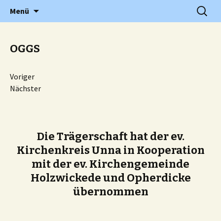
Grundschule in Holzwickede Hengsen
Zum
Suchen
PGS
Menü
Inhalt
nach:
springen
OGGS
Voriger
Nächster
Die Trägerschaft hat der ev.
Kirchenkreis Unna in Kooperation
mit der ev. Kirchengemeinde
Holzwickede und Opherdicke
übernommen