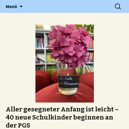
Grundschule in Holzwickede Hengsen
Zum
Suchen
PGS
Menü
Inhalt
nach:
springen
Aller gesegneter Anfang ist leicht –
40 neue Schulkinder beginnen an
der PGS