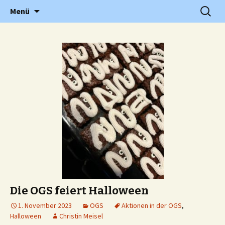
Grundschule in Holzwickede Hengsen
Zum
Suchen
PGS
Menü
Inhalt
nach:
springen
Die OGS feiert Halloween
1. November 2023
OGS
Aktionen in der OGS
,
Halloween
Christin Meisel