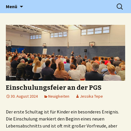
Grundschule in Holzwickede Hengsen
Zum
Suchen
PGS
Menü
Inhalt
nach:
springen
Einschulungsfeier an der PGS
30. August 2024
Neuigkeiten
Jessika Tepe
Der erste Schultag ist für Kinder ein besonderes Ereignis.
Die Einschulung markiert den Beginn eines neuen
Lebensabschnitts und ist oft mit großer Vorfreude, aber