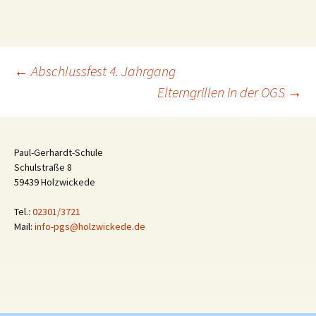
Beitragsnavigation
←
Abschlussfest 4. Jahrgang
Elterngrillen in der OGS
→
Paul-Gerhardt-Schule
Schulstraße 8
59439 Holzwickede
Tel.:
02301/3721
Mail:
info-pgs@holzwickede.de