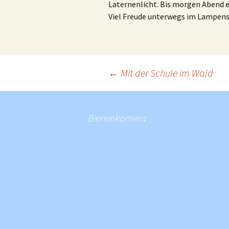
Laternenlicht. Bis morgen Abend e
Viel Freude unterwegs im Lampen
Beitragsnavigation
←
Mit der Schule im Wald
Bienenkamera