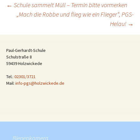
Beitragsnavigation
←
Schule sammelt Müll – Termin bitte vormerken
„Mach die Robbe und flieg wie ein Flieger“, PGS-
Helau!
→
Paul-Gerhardt-Schule
Schulstraße 8
59439 Holzwickede
Tel.:
02301/3721
Mail:
info-pgs@holzwickede.de
Bienenkamera