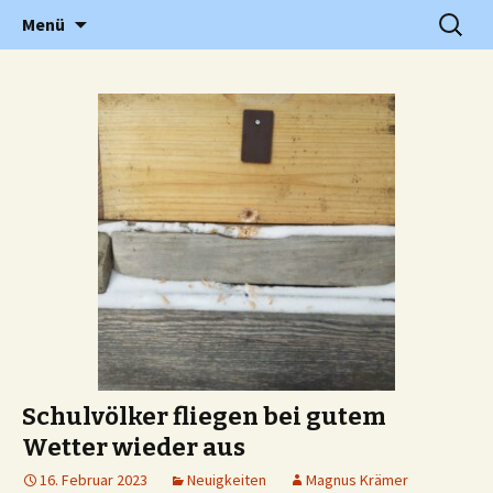
Grundschule in Holzwickede Hengsen
Zum
Suchen
PGS
Menü
Inhalt
nach:
springen
Schulvölker fliegen bei gutem
Wetter wieder aus
16. Februar 2023
Neuigkeiten
Magnus Krämer