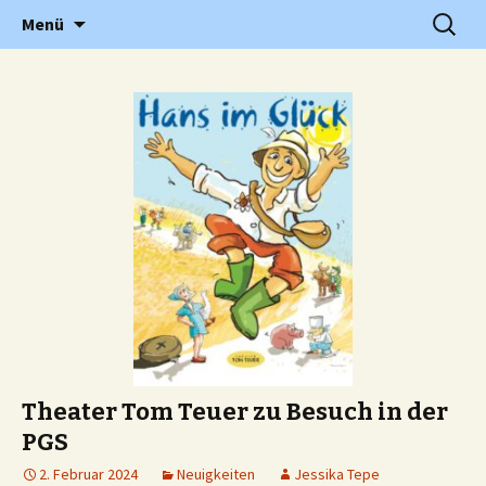
Grundschule in Holzwickede Hengsen
Zum
Suchen
PGS
Menü
Inhalt
nach:
springen
Theater Tom Teuer zu Besuch in der
PGS
2. Februar 2024
Neuigkeiten
Jessika Tepe