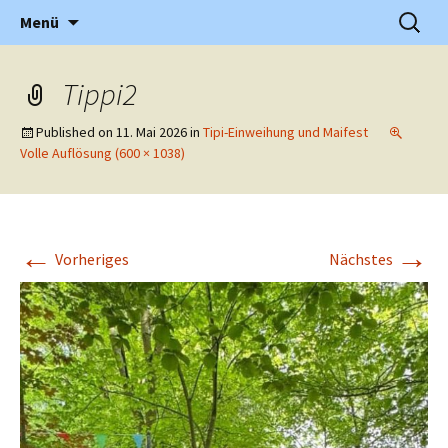
Grundschule in Holzwickede Hengsen
Zum
Suchen
PGS
Menü
Inhalt
nach:
springen
Tippi2
Published on
11. Mai 2026
in
Tipi-Einweihung und Maifest
Volle Auflösung (600 × 1038)
←
→
Vorheriges
Nächstes