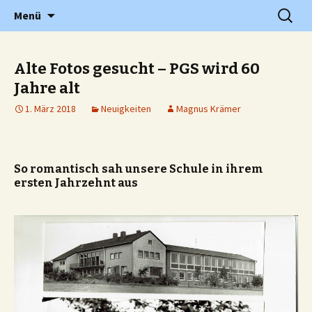
Grundschule in Holzwickede Hengsen
Zum
Suchen
PGS
Menü
Inhalt
nach:
springen
Alte Fotos gesucht – PGS wird 60
Jahre alt
1. März 2018
Neuigkeiten
Magnus Krämer
So romantisch sah unsere Schule in ihrem
ersten Jahrzehnt aus