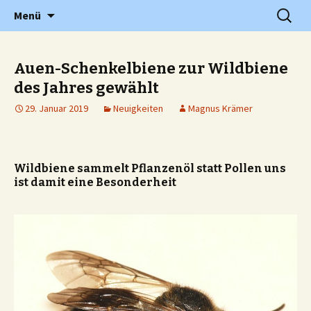
Grundschule in Holzwickede Hengsen
Zum
Suchen
PGS
Menü
Inhalt
nach:
springen
Auen-Schenkelbiene zur Wildbiene
des Jahres gewählt
29. Januar 2019
Neuigkeiten
Magnus Krämer
Wildbiene sammelt Pflanzenöl statt Pollen uns
ist damit eine Besonderheit