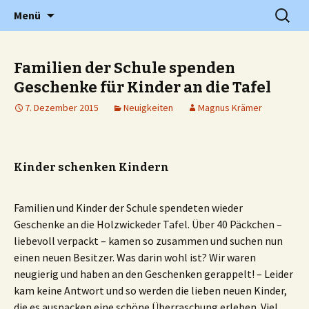
Grundschule in Holzwickede Hengsen
Zum
Suchen
PGS
Menü
Inhalt
nach:
springen
Familien der Schule spenden
Geschenke für Kinder an die Tafel
7. Dezember 2015
Neuigkeiten
Magnus Krämer
Kinder schenken Kindern
Familien und Kinder der Schule spendeten wieder
Geschenke an die Holzwickeder Tafel. Über 40 Päckchen –
liebevoll verpackt – kamen so zusammen und suchen nun
einen neuen Besitzer. Was darin wohl ist? Wir waren
neugierig und haben an den Geschenken gerappelt! – Leider
kam keine Antwort und so werden die lieben neuen Kinder,
die es auspacken eine schöne Überraschung erleben. Viel