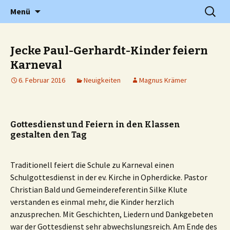
Grundschule in Holzwickede Hengsen
Zum
Suchen
PGS
Menü
Inhalt
nach:
springen
Jecke Paul-Gerhardt-Kinder feiern
Karneval
6. Februar 2016
Neuigkeiten
Magnus Krämer
Gottesdienst und Feiern in den Klassen
gestalten den Tag
Traditionell feiert die Schule zu Karneval einen
Schulgottesdienst in der ev. Kirche in Opherdicke. Pastor
Christian Bald und Gemeindereferentin Silke Klute
verstanden es einmal mehr, die Kinder herzlich
anzusprechen. Mit Geschichten, Liedern und Dankgebeten
war der Gottesdienst sehr abwechslungsreich. Am Ende des