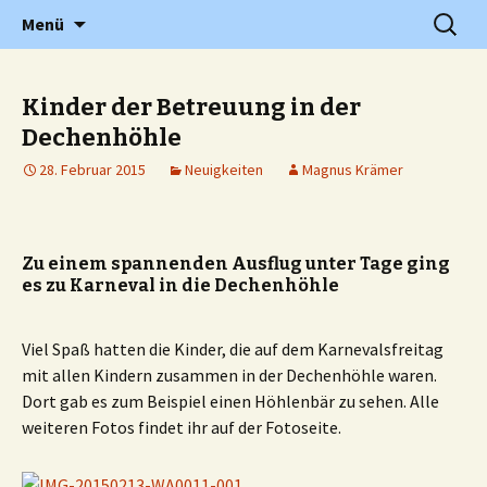
Grundschule in Holzwickede Hengsen
Zum
Suchen
PGS
Menü
Inhalt
nach:
springen
Kinder der Betreuung in der
Dechenhöhle
28. Februar 2015
Neuigkeiten
Magnus Krämer
Zu einem spannenden Ausflug unter Tage ging
es zu Karneval in die Dechenhöhle
Viel Spaß hatten die Kinder, die auf dem Karnevalsfreitag
mit allen Kindern zusammen in der Dechenhöhle waren.
Dort gab es zum Beispiel einen Höhlenbär zu sehen. Alle
weiteren Fotos findet ihr auf der Fotoseite.