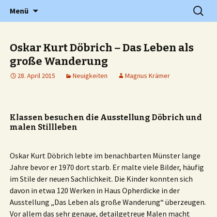
Grundschule in Holzwickede Hengsen
Zum
Suchen
PGS
Menü
Inhalt
nach:
springen
Oskar Kurt Döbrich – Das Leben als
große Wanderung
28. April 2015
Neuigkeiten
Magnus Krämer
Klassen besuchen die Ausstellung Döbrich und
malen Stillleben
Oskar Kurt Döbrich lebte im benachbarten Münster lange
Jahre bevor er 1970 dort starb. Er malte viele Bilder, häufig
im Stile der neuen Sachlichkeit. Die Kinder konnten sich
davon in etwa 120 Werken in Haus Opherdicke in der
Ausstellung „Das Leben als große Wanderung“ überzeugen.
Vor allem das sehr genaue, detailgetreue Malen macht