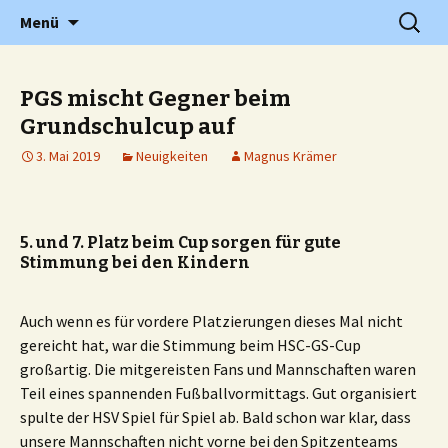
Grundschule in Holzwickede Hengsen
Zum
Suchen
PGS
Menü
Inhalt
nach:
springen
PGS mischt Gegner beim
Grundschulcup auf
3. Mai 2019
Neuigkeiten
Magnus Krämer
5. und 7. Platz beim Cup sorgen für gute
Stimmung bei den Kindern
Auch wenn es für vordere Platzierungen dieses Mal nicht
gereicht hat, war die Stimmung beim HSC-GS-Cup
großartig. Die mitgereisten Fans und Mannschaften waren
Teil eines spannenden Fußballvormittags. Gut organisiert
spulte der HSV Spiel für Spiel ab. Bald schon war klar, dass
unsere Mannschaften nicht vorne bei den Spitzenteams