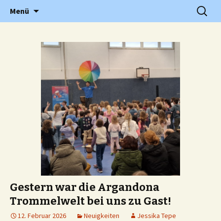
Grundschule in Holzwickede Hengsen
Zum
Suchen
PGS
Menü
Inhalt
nach:
springen
Gestern war die Argandona
Trommelwelt bei uns zu Gast!
12. Februar 2026
Neuigkeiten
Jessika Tepe