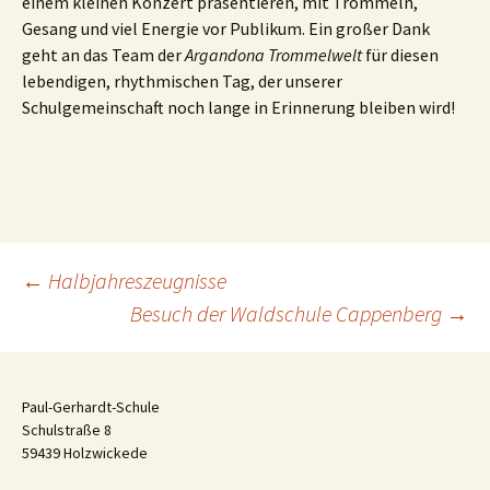
einem kleinen Konzert präsentieren, mit Trommeln,
Gesang und viel Energie vor Publikum. Ein großer Dank
geht an das Team der
Argandona Trommelwelt
für diesen
lebendigen, rhythmischen Tag, der unserer
Schulgemeinschaft noch lange in Erinnerung bleiben wird!
Beitragsnavigation
←
Halbjahreszeugnisse
Besuch der Waldschule Cappenberg
→
Paul-Gerhardt-Schule
Schulstraße 8
59439 Holzwickede