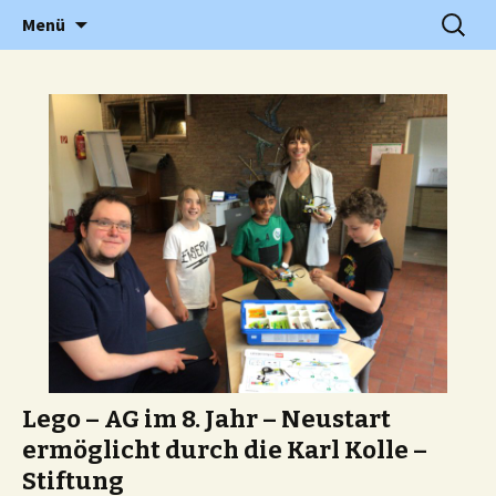
Grundschule in Holzwickede Hengsen
Zum
Suchen
PGS
Menü
Inhalt
nach:
springen
Lego – AG im 8. Jahr – Neustart
ermöglicht durch die Karl Kolle –
Stiftung