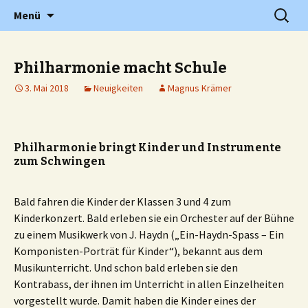
Grundschule in Holzwickede Hengsen
Zum
Suchen
PGS
Menü
Inhalt
nach:
springen
Philharmonie macht Schule
3. Mai 2018
Neuigkeiten
Magnus Krämer
Philharmonie bringt Kinder und Instrumente
zum Schwingen
Bald fahren die Kinder der Klassen 3 und 4 zum
Kinderkonzert. Bald erleben sie ein Orchester auf der Bühne
zu einem Musikwerk von J. Haydn („Ein-Haydn-Spass – Ein
Komponisten-Porträt für Kinder“), bekannt aus dem
Musikunterricht. Und schon bald erleben sie den
Kontrabass, der ihnen im Unterricht in allen Einzelheiten
vorgestellt wurde. Damit haben die Kinder eines der