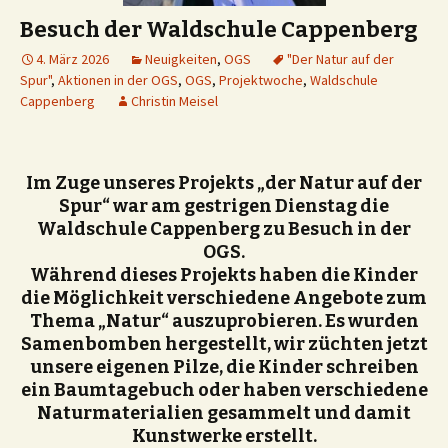
Besuch der Waldschule Cappenberg
4. März 2026
Neuigkeiten
,
OGS
"Der Natur auf der
Spur"
,
Aktionen in der OGS
,
OGS
,
Projektwoche
,
Waldschule
Cappenberg
Christin Meisel
Im Zuge unseres Projekts „der Natur auf der
Spur“ war am gestrigen Dienstag die
Waldschule Cappenberg zu Besuch in der
OGS.
Während dieses Projekts haben die Kinder
die Möglichkeit verschiedene Angebote zum
Thema „Natur“ auszuprobieren. Es wurden
Samenbomben hergestellt, wir züchten jetzt
unsere eigenen Pilze, die Kinder schreiben
ein Baumtagebuch oder haben verschiedene
Naturmaterialien gesammelt und damit
Kunstwerke erstellt.