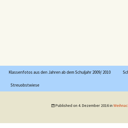
engsen
Klassenfotos aus den Jahren ab dem Schuljahr 2009/ 2010
Sc
Streuobstwiese
Published on
4. Dezember 2016
in
Weihnac