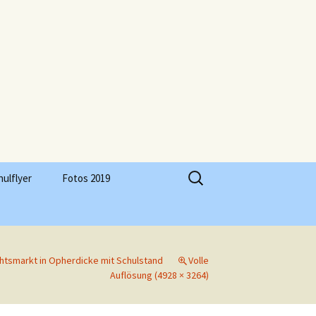
Suchen
hulflyer
Fotos 2019
nach:
htsmarkt in Opherdicke mit Schulstand
Volle
Auflösung (4928 × 3264)